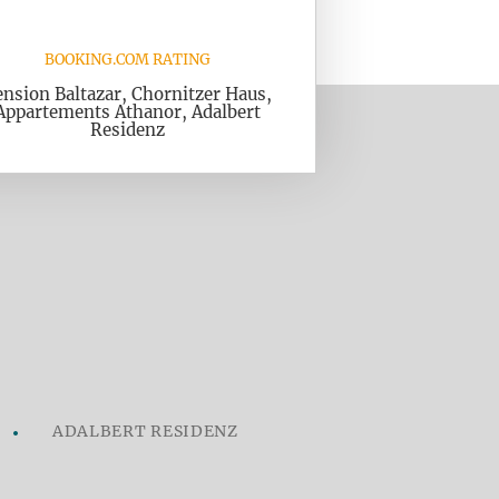
BOOKING.COM RATING
nsion Baltazar, Chornitzer Haus,
Appartements Athanor, Adalbert
Residenz
ADALBERT RESIDENZ