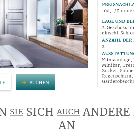
PREISNACHL
100,-/Zimmer
LAGE UND BL
2. Geschoss mi
einschl. Schlo
ANZAHL DER
2
AUSSTATTUN
Klimaanlage, 
Minibar, Tres
Zucker, Sahne
Regenschirm,
Garderobesch
TE
BUCHEN
N
SICH
ANDERE
SIE
AUCH
AN