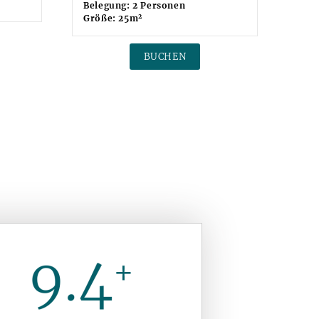
Grö
Belegung: 2 Personen
2
Größe: 25m
BUCHEN