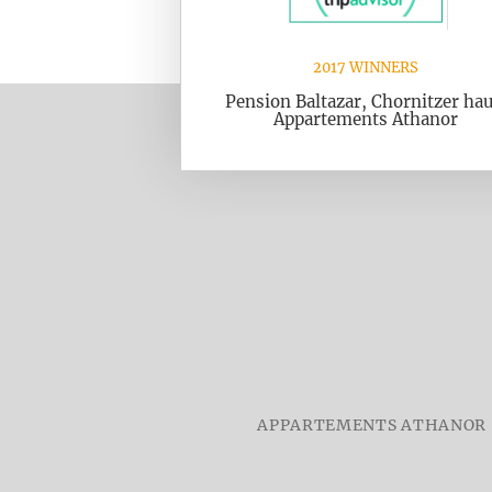
2017 WINNERS
Pension Baltazar, Chornitzer hau
Appartements Athanor
APPARTEMENTS ATHANOR