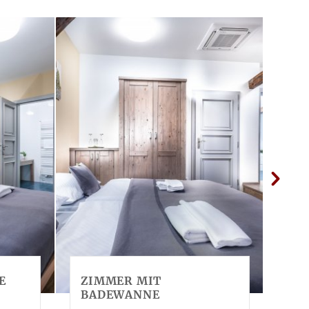
E
ZIMMER MIT
ZI
BADEWANNE
Bel