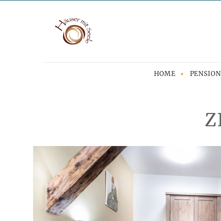
HOME
PENSION
Z