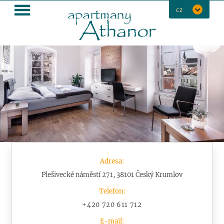
MENU
CZ
Adresa:
Plešivecké náměstí 271, 38101 Český Krumlov
Telefon:
+420 720 611 712
E-mail: