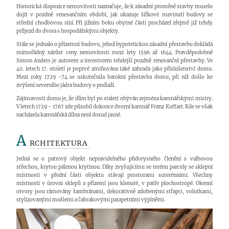
Historická dispozice nemovitosti naznačuje, že k zásadní proměně stavby muselo
dojít v pozdně renesančním období, jak ukazuje šířkové rozvinutí budovy se
střední chodbovou síní. Při jižním boku obytné části procházel zřejmě již tehdy
průjezd do dvora s hospodářskými objekty.
Stále se jednalo o přízemní budovu, jehož hypotetickou zásadní přestavbu dokládá
mimořádný nárůst ceny nemovitosti mezi lety 1596 až 1644. Pravděpodobně
Simon Anders je autorem a investorem tehdejší pozdně renesanční přestavby. Ve
40. letech 17. století je poprvé zmiňována také zahrada jako příslušenství domu.
Mezi roky 1729 -74 se uskutečnila barokní přestavba domu, při níž došlo ke
zvýšení severního jádra budovy o podlaží.
Zajímavostí domu je, že dům byl po staletí obýván zejména kamnářskými mistry.
V letech 1729 - 1767 zde působil dokonce dvorní kamnář Franz Kuffart. Kde se však
nacházela kamnářská dílna není dosud jasné.
A
RCHITEKTURA
Jedná se o patrový objekt nepravidelného půdorysného členění s valbovou
střechou, krytou pálenou krytinou. Díky zvyšujícímu se terénu parcely se sklepní
místnosti v přední části objektu stávají prostorami suterénními. Všechny
místnosti v úrovni sklepů a přízemí jsou klenuté, v patře plochostropé. Okenní
otvory jsou rámovány šambránami, dekorativně zdobenými střapci, volutkami,
stylizovanými mušlemi a čabrakovými parapetními výplněmi.