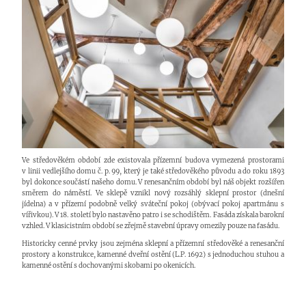
Ve středověkém období zde existovala přízemní budova vymezená prostorami
v linii vedlejšího domu č. p. 99, který je také středověkého původu a do roku 1893
byl dokonce součástí našeho domu. V renesančním období byl náš objekt rozšířen
směrem do náměstí. Ve sklepě vznikl nový rozsáhlý sklepní prostor (dnešní
jídelna) a v přízemí podobně velký sváteční pokoj (obývací pokoj apartmánu s
vířivkou). V 18. století bylo nastavěno patro i se schodištěm. Fasáda získala barokní
vzhled. V klasicistním období se zřejmě stavební úpravy omezily pouze na fasádu.
Historicky cenné prvky jsou zejména sklepní a přízemní středověké a renesanční
prostory a konstrukce, kamenné dveřní ostění (L.P. 1692) s jednoduchou stuhou a
kamenné ostění s dochovanými skobami po okenicích.