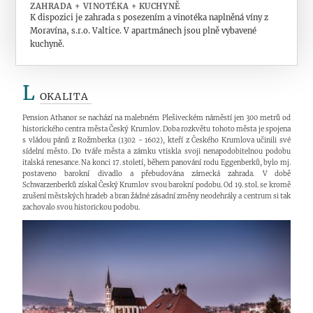
ZAHRADA + VINOTÉKA + KUCHYNĚ
K dispozici je zahrada s posezením a vinotéka naplněná víny z
Moravína, s.r.o. Valtice. V apartmánech jsou plně vybavené
kuchyně.
L
OKALITA
Pension Athanor se nachází na malebném Plešiveckém náměstí jen 300 metrů od
historického centra města Český Krumlov. Doba rozkvětu tohoto města je spojena
s vládou pánů z Rožmberka (1302 - 1602), kteří z Českého Krumlova učinili své
sídelní město. Do tváře města a zámku vtiskla svoji nenapodobitelnou podobu
italská renesance. Na konci 17. století, během panování rodu Eggenberků, bylo mj.
postaveno barokní divadlo a přebudována zámecká zahrada. V době
Schwarzenberků získal Český Krumlov svou barokní podobu. Od 19. stol. se kromě
zrušení městských hradeb a bran žádné zásadní změny neodehrály a centrum si tak
zachovalo svou historickou podobu.