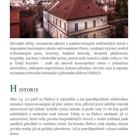
Křivolaké uličky, romantická zákoutí a unikátní komplex měšťanských domů s
impozantní dominantou zámku nad meandrem Vltavy, vynikající výstavy umělců
světoznámých jmen, koncerty, hudební festivaly, divadelní představení,
hospůdky, kavárny i středověké krčmy, pestrá směs turistů z celého světa, to vše
je Český Krumlov - malé ale zároveň kosmopolitní město s jedinečnou
atmosférou, obklopeno neporušenou, krásnou přírodou. Od roku 1992 je zapsáno
na Seznam světového kulturního a přírodního dědictví UNESCO.
H
ISTORIE
Dům č.p. 271 patří na Plešivci k nejstarším a má pravděpodobně středověkou
minulost. Existoval nejspíše již před rokem 1569, přičemž první zjištěný vlastník
nemovitosti byl Linhart Schulda (1569). Jednalo se podle ceny 70-80 kop grošů
míšeňských o nenáročné malé stavení. Tehdy se na Plešivci nacházelo již 37
nemovitostí, které měly povahu hospodářských dvorců a stodol měšťanů jinak
usedlých převážně ve vnitřním městě. Na Horním Plešivci však objekty obytné
povahy mohly již od počátku převažovat. Což je pravděpodobně i situace našeho
domu.