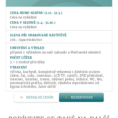
CENA MIMO SEZÓNU
(1.11.-31.3.)
Cena na vyžádání
CENA V SEZÓNĚ
(1.4.-31.10.)
Cena na vyžádání
SLEVA PŘI OPAKOVANÉ NÁVŠTĚVĚ
100,-/apartmán/noc
UMÍSTĚNÍ A VÝHLED
přízemí s výhledem na naši zahradu a Plešivecké náměstí
POČET LŮŽEK
2 + 2 možné přistýlky
VYBAVENÍ
vířivka, kuchyně, kompletně vybavená s jídelním stolem
(káva, čaj, cukr, smetana), LCD TV, satelit, DVD přehrávač,
internet, minibar, trezor, obývací pokoj, ložnice, WC, fén,
automatická pračka, deštník, výzdoba reprodukcemi od
Egona Schieleho, šatní skříň
DETAILNÍ CENÍK
REZERVOVAT