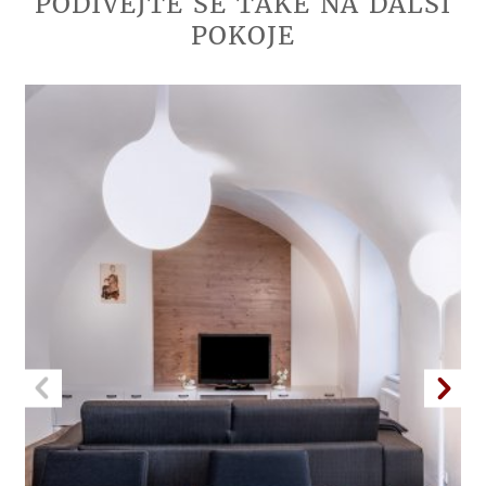
PODÍVEJTE
SE
TAKÉ
NA
DALŠÍ
POKOJE