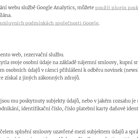
ání webu službě Google Analytics, můžete
použít plugin pos
ílána.
.
smluvních podmínkách společnosti Google
ento web, rezervační službu.
kytla svoje osobní údaje na základě nájemní smlouvy, kupní s
ím osobních údajů v rámci přihlášení k odběru novinek (news
ce získal z jiných zákonných zdrojů.
jsou mu poskytnuty subjekty údajů, nebo v jakém rozsahu je s
ikání, identifikační číslo, číslo platební karty daňové identi
 účelem splnění smlouvy uzavřené mezi subjektem údajů a sp