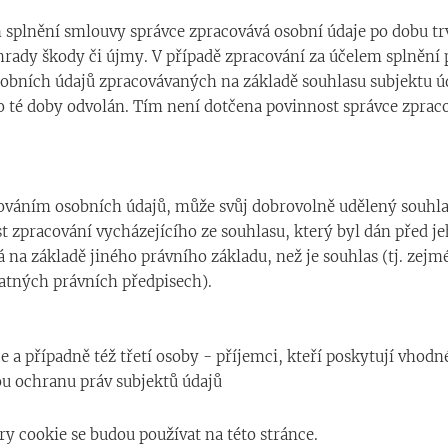
 splnění smlouvy správce zpracovává osobní údaje po dobu tr
áhrady škody či újmy. V případě zpracování za účelem splnění
obních údajů zpracovávaných na základě souhlasu subjektu úd
o té doby odvolán. Tím není dotčena povinnost správce zprac
pracováním osobních údajů, může svůj dobrovolně udělený souh
 zpracování vycházejícího ze souhlasu, který byl dán před j
 na základě jiného právního základu, než je souhlas (tj. zej
latných právních předpisech).
a případně též třetí osoby - příjemci, kteří poskytují vhodn
tou ochranu práv subjektů údajů
y cookie se budou používat na této stránce.