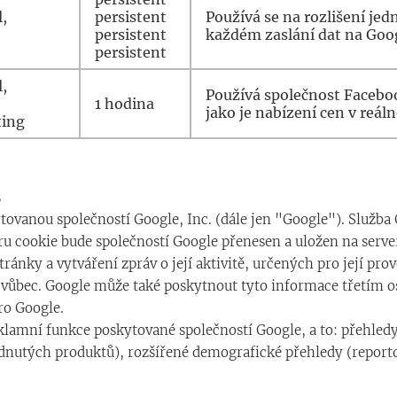
l,
persistent
Používá se na rozlišení jed
persistent
každém zaslání dat na Goog
persistent
l,
Používá společnost Facebo
1 hodina
jako je nabízení cen v reál
ing
s
tovanou společností Google, Inc. (dále jen "Google"). Služba
u cookie bude společností Google přenesen a uložen na serve
ánky a vytváření zpráv o její aktivitě, určených pro její pro
etu vůbec. Google může také poskytnout tyto informace třetí
ro Google.
reklamní funkce poskytované společností Google, a to: přehled
lédnutých produktů), rozšířené demografické přehledy (repo