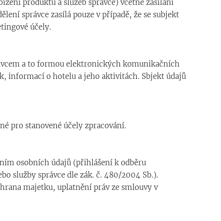
zení produktů a služeb správce) včetně zasílání
ení správce zasílá pouze v případě, že se subjekt
tingové účely.
rávcem a to formou elektronických komunikačních
 informací o hotelu a jeho aktivitách. Sbjekt údajů
né pro stanovené účely zpracování.
ním osobních údajů (přihlášení k odběru
o služby správce dle zák. č. 480/2004 Sb.).
hrana majetku, uplatnění práv ze smlouvy v