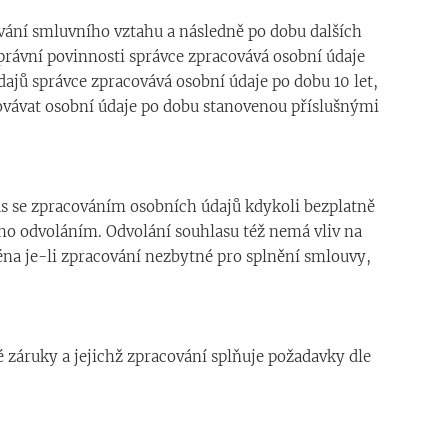
vání smluvního vztahu a následně po dobu dalších
 právní povinnosti správce zpracovává osobní údaje
ajů správce zpracovává osobní údaje po dobu 10 let,
ovávat osobní údaje po dobu stanovenou příslušnými
las se zpracováním osobních údajů kdykoli bezplatně
eho odvoláním. Odvolání souhlasu též nemá vliv na
ména je-li zpracování nezbytné pro splnění smlouvy,
é záruky a jejichž zpracování splňuje požadavky dle