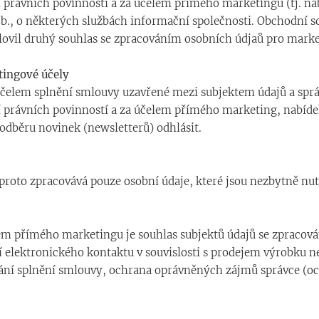
právních povinností a za účelem přímého marketingu (tj. nabí
, o některých službách informační společnosti. Obchodní sděl
slovil druhý souhlas se zpracováním osobních údjaů pro marke
tingové účely
 účelem splnění smlouvy uzavřené mezi subjektem údajů a sp
právních povinností a za účelem přímého marketing, nabídek,
běru novinek (newsletterů) odhlásit.
proto zpracovává pouze osobní údaje, které jsou nezbytně nut
 přímého marketingu je souhlas subjektů údajů se zpracová
elektronického kontaktu v souvislosti s prodejem výrobku neb
ání splnění smlouvy, ochrana oprávněných zájmů správce (oc