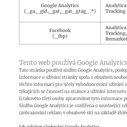
Google Analytics
Analytica
(_ga,_gid,_gat,_gat_gtag_.*)
Tracking
Analytica
Facebook
Tracking,
(_fbp)
Remarket
Tento web používá Google Analytic
Tato stránka používá službu Google Analytics, posky
Informace o užívání stránky spolu s obsahem soubor
těchto informací pro účely vyhodnocování užívání str
týkajících se činností na stránce a užívání intern
li takovéto třetí osoby zpracovávat tyto informace p
Služba Google Analytics je rozšířena o související 
(zobrazování reklam v obsahové síti na základě zh
Jak zakázat sledování Google Analytics