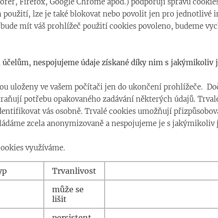
lorer, Firefox, Google Chrome apod.) podporují správu cookie
 použití, lze je také blokovat nebo povolit jen pro jednotlivé
bude mít váš prohlížeč použití cookies povoleno, budeme vych
účelům, nespojujeme údaje získané díky nim s jakýmikoliv ji
 jsou uloženy ve vašem počítači jen do ukončení prohlížeče. 
aňují potřebu opakovaného zadávání některých údajů. Trvalé c
identifikovat vás osobně. Trvalé cookies umožňují přizpůso
ukládáme zcela anonymizovaně a nespojujeme je s jakýmikoliv 
cookies využíváme.
yp
Trvanlivost
může se
lišit
persistent