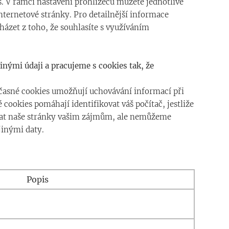
s. V rámci nastavení prohlížečů můžete jednotlivé
 internetové stránky. Pro detailnější informace
ázet z toho, že souhlasíte s využíváním
nými údaji a pracujeme s cookies tak, že
Dočasné cookies umožňují uchovávání informací při
ookies pomáhají identifikovat váš počítač, jestliže
bovat naše stránky vašim zájmům, ale nemůžeme
jinými daty.
Popis