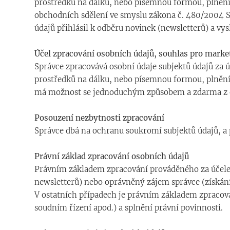
prostředků na dálku, nebo písemnou formou, plnění 
obchodních sdělení ve smyslu zákona č. 480/2004 Sb.
údajů přihlásil k odběru novinek (newsletterů) a vy
Účel zpracování osobních údajů, souhlas pro marke
Správce zpracovává osobní údaje subjektů údajů za
prostředků na dálku, nebo písemnou formou, plnění 
má možnost se jednoduchým způsobem a zdarma z od
Posouzení nezbytnosti zpracování
Správce dbá na ochranu soukromí subjektů údajů, a 
Právní základ zpracování osobních údajů
Právním základem zpracování prováděného za účelem
newsletterů) nebo oprávněný zájem správce (získání 
V ostatních případech je právním základem zpracov
soudním řízení apod.) a splnění právní povinnosti.