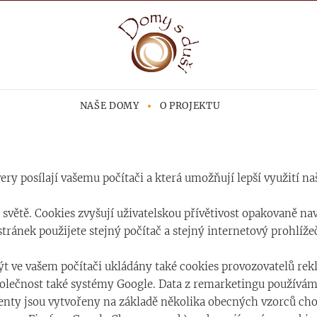
NAŠE DOMY
O PROJEKTU
ery posílají vašemu počítači a která umožňují lepší využití n
světě. Cookies zvyšují uživatelskou přívětivost opakovaně nav
tránek použijete stejný počítač a stejný internetový prohlíž
 ve vašem počítači ukládány také cookies provozovatelů rek
olečnost také systémy Google. Data z remarketingu používá
enty jsou vytvořeny na základě několika obecných vzorců cho